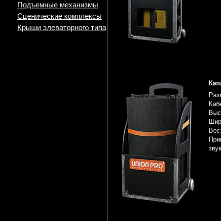
Подъемные механизмы
Сценические комплексы
Крыши элеваторного типа
Кап
Раз
Каб
Выс
Шир
Вес:
При
зву