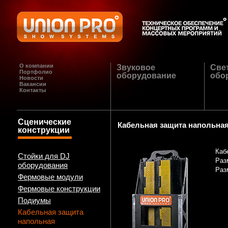
О компании
Звуковое
Све
Портфолио
оборудование
обо
Новости
Вакансии
Контакты
Сценические
Кабельная защита напольна
конструкции
Каб
Стойки для DJ
Раз
оборудования
Раз
Фермовые модули
Фермовые конструкции
Подиумы
Кабельная защита
напольная