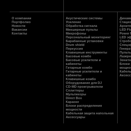
О компании
Акустические системы
Динам
Портфолио
Усиление
Стаци
Новости
Обработка сигнала
Архите
Вакансии
Микшерные пульты
LED Fl
Контакты
Микрофоны
Power M
Персональный мониторинг
LED э
Барабанные установки
Строб
Drum shield
Спецэ
Перкуссия
Генер
Клавишные инструменты
Пульты
Басовые комбо
Лазерн
Басовые усилители и
Зенитн
кабинеты
Блоки 
Гитарные комбо
мощно
Гитарные усилители и
Кабель
кабинеты
Аксес
Клавишные комбо
Оборудование для DJ
CD-MD проигрыватели
Сплиттеры
Мультикоры
Direct Box
Караоке
Блоки распределения
мощности
Кабельная защита напольная
Аксессуары