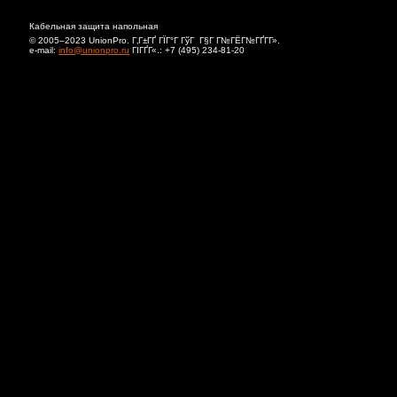
Кабельная защита напольная
© 2005–2023 UnionPro. Г‚Г±ГҐ ГЇГ°Г ГўГ Г§Г Г№ГЁГ№ГҐГ­Г».
e-mail:
info@unionpro.ru
ГІГҐГ«.:
+7 (495) 234-81-20