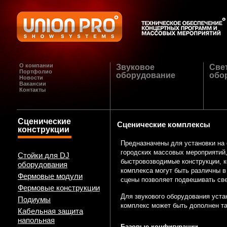
О компании
Звуковое
Све
Портфолио
оборудование
обо
Новости
Вакансии
Контакты
Сценические
Сценические комплексы
конструкции
Предназначены для установки на
городских массовых мероприятий,
Стойки для DJ
быстровозводимые конструкции, к
оборудования
комплекса могут быть различны в
Фермовые модули
сцены позволяет подвешивать св
Фермовые конструкции
Для звукового оборудования уста
Подиумы
комплекс может быть дополнен т
Кабельная защита
напольная
Базовые конфигурации