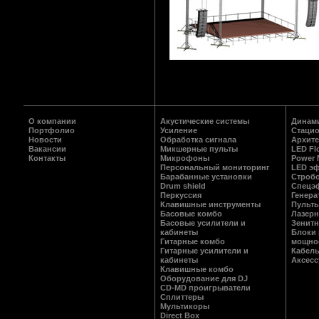
О компании
Акустические системы
Динам
Портфолио
Усиление
Стаци
Новости
Обработка сигнала
Архите
Вакансии
Микшерные пульты
LED Fl
Контакты
Микрофоны
Power M
Персональный мониторинг
LED э
Барабанные установки
Строб
Drum shield
Спецэ
Перкуссия
Генер
Клавишные инструменты
Пульты
Басовые комбо
Лазерн
Басовые усилители и
Зенитн
кабинеты
Блоки 
Гитарные комбо
мощно
Гитарные усилители и
Кабель
кабинеты
Аксес
Клавишные комбо
Оборудование для DJ
CD-MD проигрыватели
Сплиттеры
Мультикоры
Direct Box