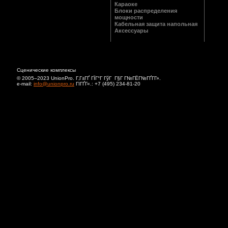
Караоке
Блоки распределения
мощности
Кабельная защита напольная
Аксессуары
Сценические комплексы
© 2005–2023 UnionPro. Г‚Г±ГҐ ГЇГ°Г ГўГ Г§Г Г№ГЁГ№ГҐГ­Г».
e-mail:
info@unionpro.ru
ГІГҐГ«.:
+7 (495) 234-81-20