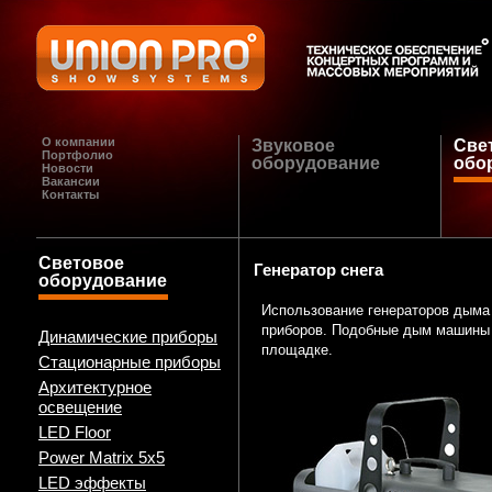
О компании
Звуковое
Све
Портфолио
оборудование
обо
Новости
Вакансии
Контакты
Световое
Генератор снега
оборудование
Использование генераторов дыма
приборов. Подобные дым машины 
Динамические приборы
площадке.
Стационарные приборы
Архитектурное
освещение
LED Floor
Power Matrix 5x5
LED эффекты