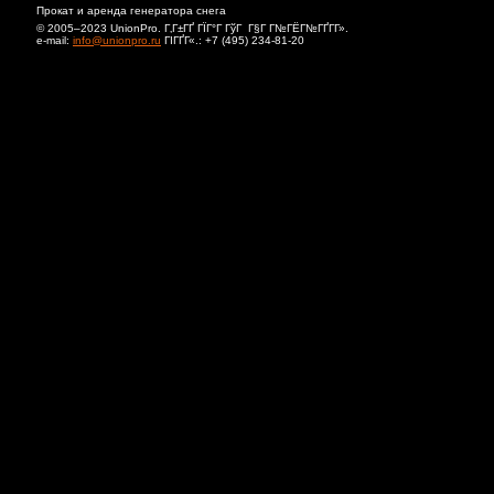
Прокат и аренда генератора снега
© 2005–2023 UnionPro. Г‚Г±ГҐ ГЇГ°Г ГўГ Г§Г Г№ГЁГ№ГҐГ­Г».
e-mail:
info@unionpro.ru
ГІГҐГ«.:
+7 (495) 234-81-20