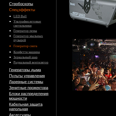
Стробоскопы
Спецэффекты
LED Ball
Ультрафиолетовые
светильники
Генератор пены
Генератор мыльных
пузырей
Генератор снега
Конфетти машина
Зеркальный шар
Радиальный вентилятор
Генераторы дыма
Пульты управления
Лазерные системы
Зенитные прожектора
Блоки распределения
мощности
Кабельная защита
напольная
Аксессуары