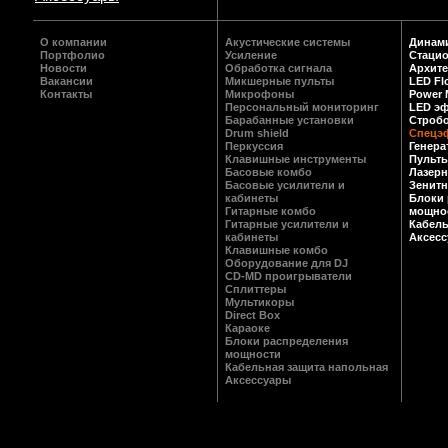
О компании
Акустические системы
Динам
Портфолио
Усиление
Стаци
Новости
Обработка сигнала
Архите
Вакансии
Микшерные пульты
LED Fl
Контакты
Микрофоны
Power M
Персональный мониторинг
LED э
Барабанные установки
Строб
Drum shield
Спецэ
Перкуссия
Генер
Клавишные инструменты
Пульты
Басовые комбо
Лазерн
Басовые усилители и
Зенитн
кабинеты
Блоки 
Гитарные комбо
мощно
Гитарные усилители и
Кабель
кабинеты
Аксес
Клавишные комбо
Оборудование для DJ
CD-MD проигрыватели
Сплиттеры
Мультикоры
Direct Box
Караоке
Блоки распределения
мощности
Кабельная защита напольная
Аксессуары